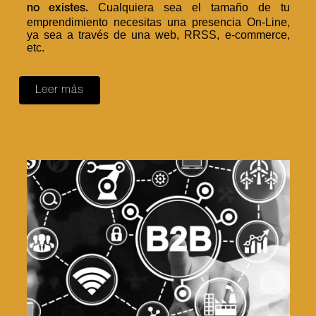
Cualquiera sea el tamaño de tu
no existes.
emprendimiento necesitas una presencia On-Line,
ya sea a través de una web, RRSS, e-commerce,
etc.
Leer más