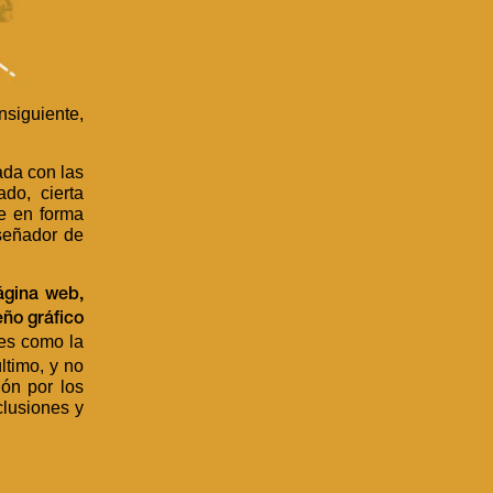
nsiguiente,
ada con las
do, cierta
ne en forma
señador de
ágina web,
eño gráfico
es como la
ltimo, y no
ión por los
clusiones y